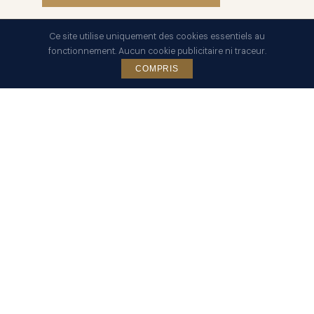
Ce site utilise uniquement des cookies essentiels au
fonctionnement. Aucun cookie publicitaire ni traceur.
COMPRIS
Synthèse des délais et recours
Étape
Délai
Référence
Prescription
Art. L169
3 ans
standard
LPF
Prescription
étendue
Art. L. 169
10 ans
(comptes
LPF
étrangers)
Réponse à