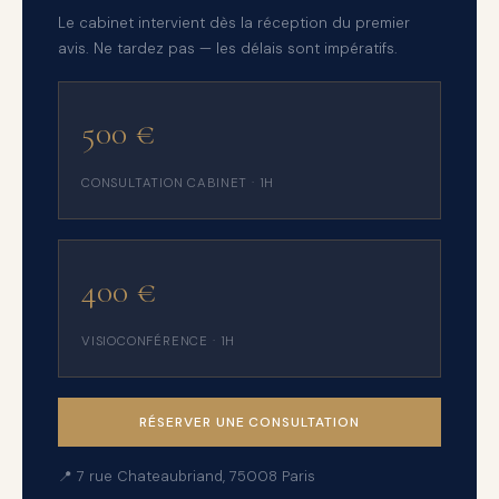
Le cabinet intervient dès la réception du premier
avis. Ne tardez pas — les délais sont impératifs.
500 €
CONSULTATION CABINET · 1H
400 €
VISIOCONFÉRENCE · 1H
RÉSERVER UNE CONSULTATION
📍 7 rue Chateaubriand, 75008 Paris