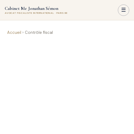
Cabinet Me Jonathan Sémon
☰
AVOCAT FISCALISTE INTERNATIONAL · PARIS 8E
Accueil
›
Contrôle fiscal