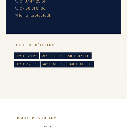
📞
01 87 44 29 51
📞
07 56 81 81 66
✉
[email protected]
TEXTES DE RÉFÉRENCE
Art. L. 12 LPF
Art. L. 13 LPF
Art. L. 47 LPF
Art. L. 57 LPF
Art. L. 59 LPF
Art. L. 66 LPF
POINTS DE VIGILANCE