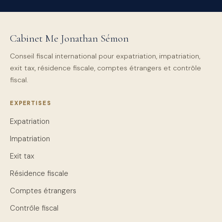
pleinement les garanties procédurales et de préparer la réponse
aux éventuelles demandes de justifications dans les délais
impartis.
Cabinet Me Jonathan Sémon
Conseil fiscal international pour expatriation, impatriation,
exit tax, résidence fiscale, comptes étrangers et contrôle
fiscal.
EXPERTISES
Expatriation
Impatriation
Exit tax
Résidence fiscale
Comptes étrangers
Contrôle fiscal