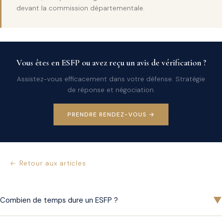
devant la commission départementale.
Vous êtes en ESFP ou avez reçu un avis de vérification ?
Assistez-vous efficacement dans votre défense. Stratégie
de réponse et négociation.
PRENDRE RENDEZ-VOUS →
← Retour aux articles
▼
Combien de temps dure un ESFP ?
L'article L. 12 alinéa 4 du LPF limite la durée de l'ESFP à un an à