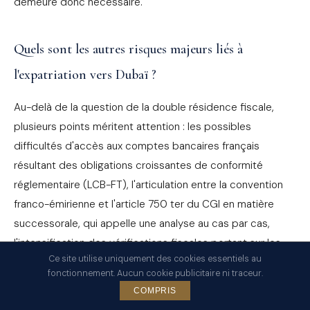
demeure donc nécessaire.
Quels sont les autres risques majeurs liés à
l'expatriation vers Dubaï ?
Au-delà de la question de la double résidence fiscale,
plusieurs points méritent attention : les possibles
difficultés d'accès aux comptes bancaires français
résultant des obligations croissantes de conformité
réglementaire (LCB-FT), l'articulation entre la convention
franco-émirienne et l'article 750 ter du CGI en matière
successorale, qui appelle une analyse au cas par cas,
l'intensification des vérifications fiscales portant sur les
Ce site utilise uniquement des cookies essentiels au
expatriés aux Émirats, ainsi que l'application persistante
fonctionnement. Aucun cookie publicitaire ni traceur.
de l'impôt sur la fortune immobilière (IFI) sur les biens
COMPRIS
immobiliers français après expatriation. Une planification