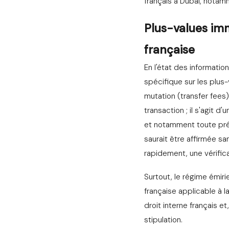
français à Dubaï, notamm
Plus-values imm
française
En l'état des informatio
spécifique sur les plus
mutation (transfer fees)
transaction ; il s'agit 
et notamment toute pré
saurait être affirmée sa
rapidement, une vérific
Surtout, le régime émirie
française applicable à 
droit interne français et
stipulation.