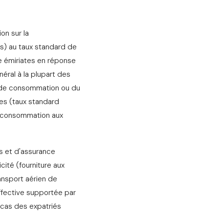
on sur la
s) au taux standard de
le émiriates en réponse
néral à la plupart des
eu de consommation ou du
les (taux standard
la consommation aux
rs et d'assurance
cité (fourniture aux
ansport aérien de
ffective supportée par
 cas des expatriés