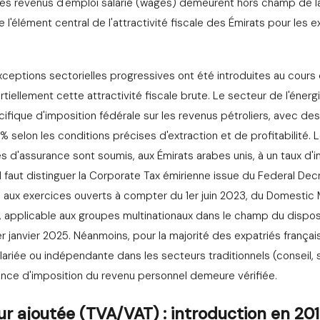
les revenus d'emploi salarié (wages) demeurent hors champ de l
l'élément central de l'attractivité fiscale des Émirats pour les 
ceptions sectorielles progressives ont été introduites au cours
tiellement cette attractivité fiscale brute. Le secteur de l'éner
ifique d'imposition fédérale sur les revenus pétroliers, avec d
% selon les conditions précises d'extraction et de profitabilité.
s d'assurance sont soumis, aux Émirats arabes unis, à un taux d'
, il faut distinguer la Corporate Tax émirienne issue du Federal De
s aux exercices ouverts à compter du 1er juin 2023, du Domesti
x, applicable aux groupes multinationaux dans le champ du disposi
 janvier 2025. Néanmoins, pour la majorité des expatriés français
lariée ou indépendante dans les secteurs traditionnels (conseil, s
ce d'imposition du revenu personnel demeure vérifiée.
eur ajoutée (TVA/VAT) : introduction en 20