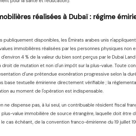
ent pour la santé et l'éducation).
obilières réalisées à Dubaï : régime émiri
ns publiquement disponibles, les Émirats arabes unis n'appliquent
-values immobilières réalisées par les personnes physiques non ex
 d'environ 4 % de la valeur du bien sont perçus par le Dubai Lan
d'un droit de mutation et non d'un impôt sur la plus-value. Toute co
sentation d'une prétendue exonération progressive selon la dur
ns base textuelle émirienne directement vérifiable ; la réglement
ation au moment de l'opération est indispensable.
n ne dispense pas, à lui seul, un contribuable résident fiscal fran
la plus-value immobilière de source étrangère, laquelle doit être
, le cas échéant, de la convention franco-émirienne du 19 juillet 19