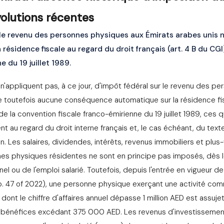
olutions récentes
le revenu des personnes physiques aux Émirats arabes unis ne
a résidence fiscale au regard du droit français (art. 4 B du CG
e du 19 juillet 1989.
n'appliquent pas, à ce jour, d'impôt fédéral sur le revenu des p
 toutefois aucune conséquence automatique sur la résidence fis
 de la convention fiscale franco-émirienne du 19 juillet 1989, ces
t au regard du droit interne français et, le cas échéant, du text
ion. Les salaires, dividendes, intérêts, revenus immobiliers et plus
s physiques résidentes ne sont en principe pas imposés, dès lo
el ou de l'emploi salarié. Toutefois, depuis l'entrée en vigueur d
. 47 of 2022), une personne physique exerçant une activité com
dont le chiffre d'affaires annuel dépasse 1 million AED est assujett
s bénéfices excédant 375 000 AED. Les revenus d'investissemen