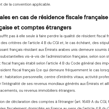
et de la convention applicable.
cales en cas de résidence fiscale française
nçaise et comptes étrangers
suffit pas à elle seule à faire perdre la qualité de résident fiscal f
des critères de l'article 4 B du CGI et, le cas échéant, des stipu
issant français résidant aux Émirats arabes unis demeure soumis à
 substantielles vis-à-vis de l'administration française, selon son s
 fiscal français établi selon l'article 4 B du Code général des imp
ésident fiscal français (ce qui demeure fréquemment le cas lorsq
t : habitation personnelle, centre d'intérêts vitaux, activité profe
l'intégralité de ses revenus mondiaux générés aux Émirats et aill
placements, ou revenus immobiliers étrangers.
on de déclaration des comptes à l'étranger (art. 1649 A du CGI, 
les fiscalement domiciliés en France au sens de l'article 4 B du 