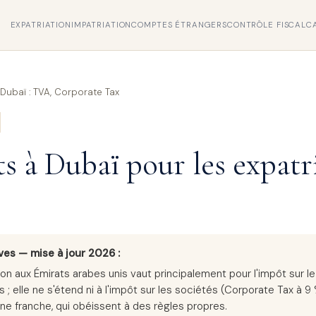
EXPATRIATION
IMPATRIATION
COMPTES ÉTRANGERS
CONTRÔLE FISCAL
C
à Dubaï : TVA, Corporate Tax
s à Dubaï pour les expatr
ves — mise à jour 2026 :
on aux Émirats arabes unis vaut principalement pour l'impôt sur l
 elle ne s'étend ni à l'impôt sur les sociétés (Corporate Tax à 9 %
ne franche, qui obéissent à des règles propres.