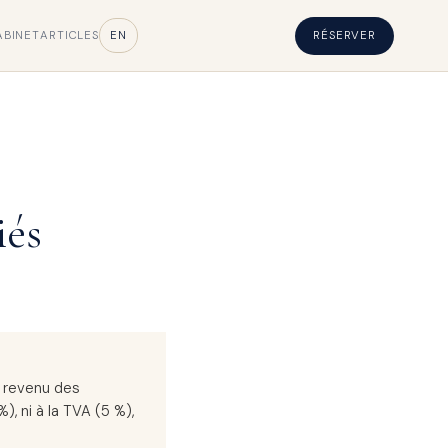
ABINET
ARTICLES
EN
RÉSERVER
iés
e revenu des
), ni à la TVA (5 %),