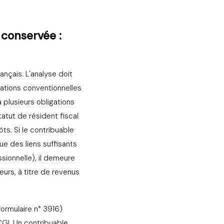
 conservée :
rançais. L'analyse doit
lations conventionnelles
 plusieurs obligations
tatut de résident fiscal
ôts. Si le contribuable
ue des liens suffisants
ssionnelle), il demeure
eurs, à titre de revenus
formulaire n° 3916)
CGI. Un contribuable