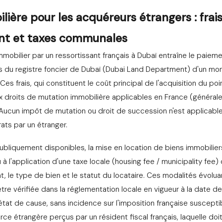
ilière pour les acquéreurs étrangers : frai
nt et taxes communales
immobilier par un ressortissant français à Dubaï entraîne le paieme
 du registre foncier de Dubaï (Dubai Land Department) d'un mon
Ces frais, qui constituent le coût principal de l'acquisition du poi
x droits de mutation immobilière applicables en France (généra
Aucun impôt de mutation ou droit de succession n'est applicable l
ats par un étranger.
publiquement disponibles, la mise en location de biens immobilie
 à l'application d'une taxe locale (housing fee / municipality fee)
rat, le type de bien et le statut du locataire. Ces modalités évolu
 être vérifiée dans la réglementation locale en vigueur à la date de
état de cause, sans incidence sur l'imposition française suscepti
ce étrangère perçus par un résident fiscal français, laquelle doi