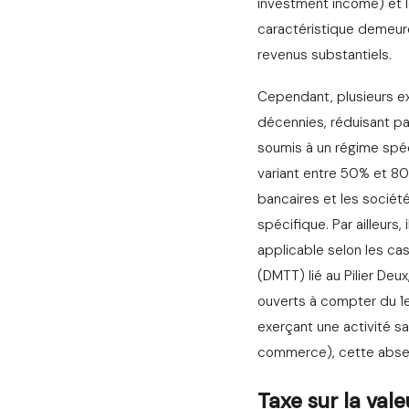
investment income) et 
caractéristique demeure 
revenus substantiels.
Cependant, plusieurs ex
décennies, réduisant par
soumis à un régime spéc
variant entre 50% et 80
bancaires et les société
spécifique. Par ailleurs
applicable selon les ca
(DMTT) lié au Pilier Deu
ouverts à compter du 1er
exerçant une activité sa
commerce), cette absen
Taxe sur la val