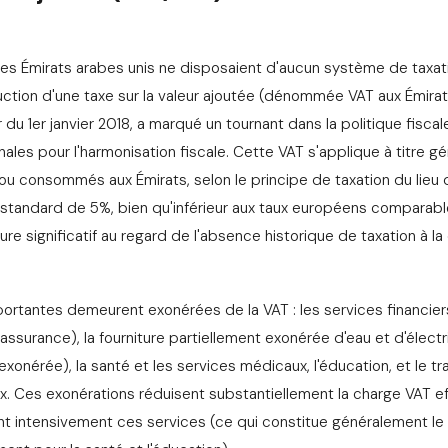
les Émirats arabes unis ne disposaient d'aucun système de taxati
ction d'une taxe sur la valeur ajoutée (dénommée VAT aux Émirat
du 1er janvier 2018, a marqué un tournant dans la politique fisca
nales pour l'harmonisation fiscale. Cette VAT s'applique à titre gé
s ou consommés aux Émirats, selon le principe de taxation du li
aux standard de 5%, bien qu'inférieur aux taux européens comparab
re significatif au regard de l'absence historique de taxation à 
portantes demeurent exonérées de la VAT : les services financie
 assurance), la fourniture partiellement exonérée d'eau et d'électri
onérée), la santé et les services médicaux, l'éducation, et le tr
x. Ces exonérations réduisent substantiellement la charge VAT e
sant intensivement ces services (ce qui constitue généralement le