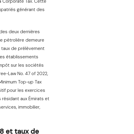
a Corporate Tax. Cette
expatriés générant des
 des deux dernières
gie pétrolière demeure
es taux de prélèvement
 Les établissements
impôt sur les sociétés
cree-Law No. 47 of 2022,
c Minimum Top-up Tax
tif pour les exercices
 résidant aux Émirats et
ervices, immobilier,
18 et taux de