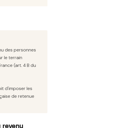
venu des personnes
r le terrain
ance (art. 4 B du
oit d'imposer les
nçaise de retenue
u revenu