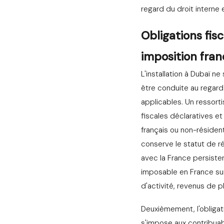
regard du droit interne 
Obligations fis
imposition fra
L'installation à Dubaï ne 
être conduite au regard 
applicables. Un ressort
fiscales déclaratives et
français ou non-résident
conserve le statut de r
avec la France persisten
imposable en France sur 
d'activité, revenus de 
Deuxièmement, l'obligati
s'impose aux contribuab