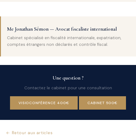
Me Jonathan Sémon — Avocat fiscaliste international
Cabinet spécialisé en fiscalité internationale, expatriation,
comptes étrangers non déclarés et contrôle fiscal.
Une question ?
Contactez le cabinet pour une consultation
VISIOCONFÉRENCE 400€
CABINET 500€
← Retour aux articles