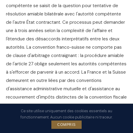
compétente se saisit de la question pour tentative de
résolution amiable bilatérale avec l'autorité compétente
de l'autre État contractant. Ce processus peut demander
une à trois années selon la complexité de l'affaire et
l'étendue des désaccords interprétatifs entre les deux
autorités. La convention franco-suisse ne comporte pas
de clause d'arbitrage contraignant : la procédure amiable
de l'article 27 oblige seulement les autorités compétentes
à s'efforcer de parvenir à un accord. La France et la Suisse
demeurent en outre liées par des conventions
d'assistance administrative mutuelle et d'assistance au
recouvrement d'impôts distinctes de la convention fiscale
proprement dite, ces instruments permitant un échange
Ce site utilise uniquement des cookies essentiels au
de renseignements bancaires et patrimoniaux entre
fonctionnement. Aucun cookie publicitaire ni traceur.
autorités fiscales et un mécanisme de recouvrement
COMPRIS
coordonné des impôts contestés.